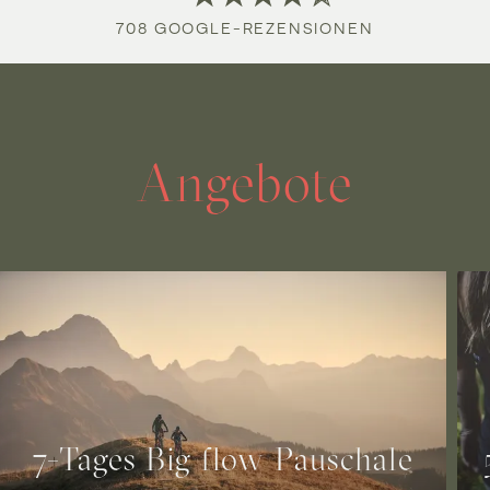
708
GOOGLE-
REZENSIONEN
Angebote
7-Tages Big flow Pauschale