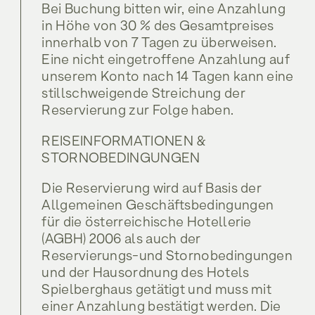
Rodelbahn
Bei Buchung bitten wir, eine Anzahlung
Service & Info
Tilli • Zwei-Bettzimmer
Biken
Gidi • Doppelzimmer
in Höhe von 30 % des Gesamtpreises
Sommer am Spielberghaus
innerhalb von 7 Tagen zu überweisen.
Inklusivleistungen
Rodelbahn
Service & Info
Tilli • Zwei-Bettzimmer
Kontakt
Eine nicht eingetroffene Anzahlung auf
Winter am Spielberghaus
unserem Konto nach 14 Tagen kann eine
Sommer am Spielberghaus
Inklusivleistungen
Lage und Anreise
stillschweigende Streichung der
Genießen
Kontakt
Winter am Spielberghaus
Reservierung zur Folge haben.
Gutschein
Lage und Anreise
Genießen
REISEINFORMATIONEN &
FAQ
STORNOBEDINGUNGEN
Gutschein
Entspannen
Jobs
Die Reservierung wird auf Basis der
FAQ
Allgemeinen Geschäftsbedingungen
Entspannen
Jobs
für die österreichische Hotellerie
(AGBH) 2006 als auch der
Reservierungs-und Stornobedingungen
Angebote
und der Hausordnung des Hotels
Spielberghaus getätigt und muss mit
Angebote
einer Anzahlung bestätigt werden. Die