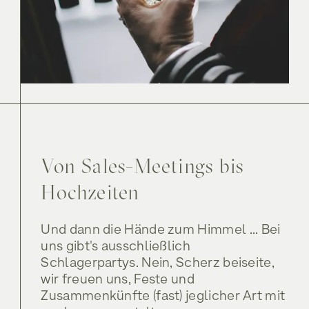
Rodelbahn
Service & Info
Tilli • Zwei-Bettzimmer
Biken
Gidi • Doppelzimmer
Sommer am Spielberghaus
Inklusivleistungen
Rodelbahn
Service & Info
Tilli • Zwei-Bettzimmer
Kontakt
Winter am Spielberghaus
Sommer am Spielberghaus
Inklusivleistungen
Lage und Anreise
Genießen
Kontakt
Winter am Spielberghaus
Gutschein
Lage und Anreise
Genießen
FAQ
Gutschein
Von Sales-Meetings bis
Entspannen
Jobs
Hochzeiten
FAQ
Entspannen
Jobs
Und dann die Hände zum Himmel ... Bei
uns gibt's ausschließlich
Angebote
Schlagerpartys. Nein, Scherz beiseite,
wir freuen uns, Feste und
Zusammenkünfte (fast) jeglicher Art mit
Angebote