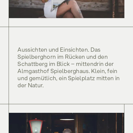
Rodelbahn
Service & Info
Tilli • Zwei-Bettzimmer
Biken
Gidi • Doppelzimmer
Sommer am Spielberghaus
Inklusivleistungen
Rodelbahn
Service & Info
Tilli • Zwei-Bettzimmer
Kontakt
Winter am Spielberghaus
Sommer am Spielberghaus
Inklusivleistungen
Lage und Anreise
Genießen
Kontakt
Winter am Spielberghaus
Aussichten und Einsichten. Das
Gutschein
Lage und Anreise
Spielberghorn im Rücken und den
Genießen
FAQ
Schattberg im Blick – mittendrin der
Gutschein
Almgasthof Spielberghaus. Klein, fein
Entspannen
Jobs
und gemütlich, ein Spielplatz mitten in
FAQ
der Natur.
Entspannen
Jobs
Angebote
Angebote